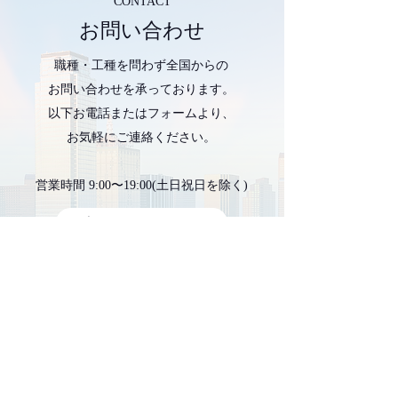
CONTACT
じていました。 サービス導入の背景 こうした状況
を改善すべく、InnovationGroup のアドバイスのも
お問い合わせ
と、安全書類業務委託サービスを導入。社内に分散
していた業務を一本化し、専門知識をもった外部パ
職種・工種を問わず全国からの
ートナーによる支援体制の構築を決断しました。
サポート内容と提供範囲 InnovationGroupでは、以下
お問い合わせを承っております。
のような業務を包括的にサポートしています...
以下お電話またはフォームより、
お気軽にご連絡ください。
営業時間 9:00〜19:00(土日祝日を除く)
06-7181-6286
お問い合わせフォーム
資料請求はこちら
登壇のご依頼はこちら