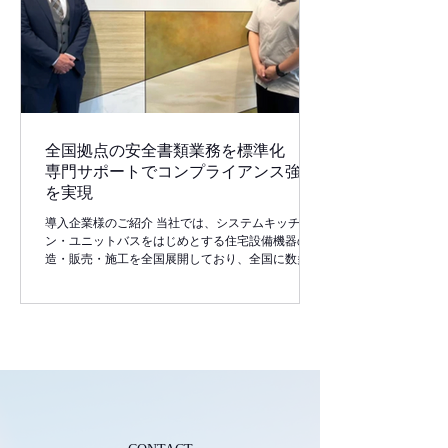
った課題が発生していました。現場担当者が本来の
施工業務に加えて事務処理対応に追われる状況が続
き、現場の生産性や安全管理体制にも影響が出てい
ました。 サービス導入の背景 こうした状況を受
け、大阪拠点では InnovationGroupの安全書類業務委
託サービス を導入。全国本社主導の標準化施策の
一環として、拠点ごとの運用差を解消し、専門知識
を有する外部パートナー
全国拠点の安全書類業務を標準化 ─
専門サポートでコンプライアンス強化
を実現
導入企業様のご紹介 当社では、システムキッチ
ン・ユニットバスをはじめとする住宅設備機器の製
造・販売・施工を全国展開しており、全国に数多く
の工事拠点と営業所を構えています。各地で日々多
数の工事が進行するなか、安全管理体制の強化は継
続的な課題でした。 導入前の課題 従来、各拠点や
所属課ごとに安全書類の作成・管理を個別に対応し
ており、その運用ルールやフォーマットにはバラつ
きがありました。 書類の不備や漏れによって元請
け様からの修正依頼が発生し、現場ごとの対応に追
われることも少なくありませんでした。加えて、法
改正や提出様式の変更への対応も現場任せとなって
おり、全社的なコンプライアンスの維持に不安を感