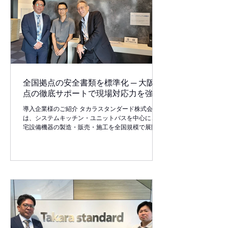
全国拠点の安全書類を標準化 ─ 大阪拠
点の徹底サポートで現場対応力を強化
導入企業様のご紹介 タカラスタンダード株式会社
は、システムキッチン・ユニットバスを中心に、住
宅設備機器の製造・販売・施工を全国規模で展開す
る総合メーカーです。大阪本社を中心に各地に工事
拠点を構え、日々多数の現場が稼働しています。特
に大阪エリアは工事件数が多く、現場の進行スピー
ドも早いため、安全書類の作成・提出における効率
化と品質担保が重要な課題となっていました。 導
入前の課題 従来、大阪エリアでは各工事課・施工
チームごとに安全書類の管理方法やフォーマットが
異なっており、・提出様式の不統一・記載漏れによ
る再提出・法改正や元請け様式変更への対応遅れ・
グリーンサイトやビルディなどの使い方で困惑とい