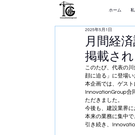
ホーム
私
2025年5月1日
月間経済
掲載され
このたび、代表の川
顔に迫る」に登場い
本企画では、ゲスト
Innovation
ただきました。
今後も、建設業界に
本来の業務に集中で
引き続き、Innova